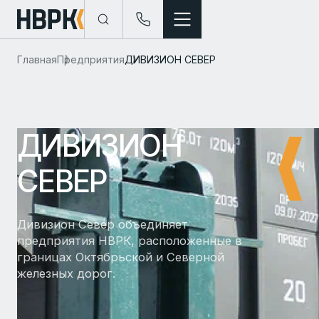
Главная
Предприятия
ДИВИЗИОН СЕВЕР
ДИВИЗИОН
СЕВЕР
Дивизион Север объединяет
предприятия НВРК, расположенные в
границах Октябрьской и Северной
железных дорог.